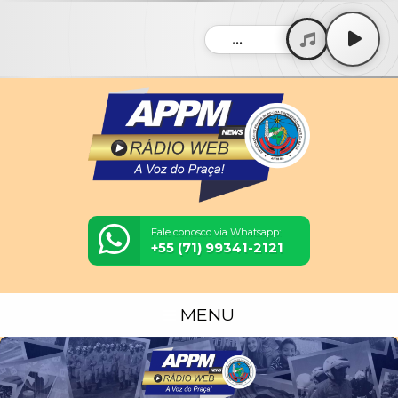
...
Fale conosco via Whatsapp:
+55 (71) 99341-2121
MENU