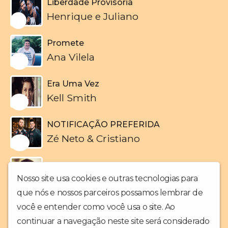
Liberdade Provisória
Henrique e Juliano
1
Promete
Ana Vilela
2
Era Uma Vez
Kell Smith
3
NOTIFICAÇÃO PREFERIDA
Zé Neto & Cristiano
4
Todo Mundo Vai Sofrer
Marília Mendonça
Nosso site usa cookies e outras tecnologias para
5
que nós e nossos parceiros possamos lembrar de
você e entender como você usa o site. Ao
continuar a navegação neste site será considerado