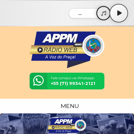
...
Fale conosco via Whatsapp:
+55 (71) 99341-2121
MENU