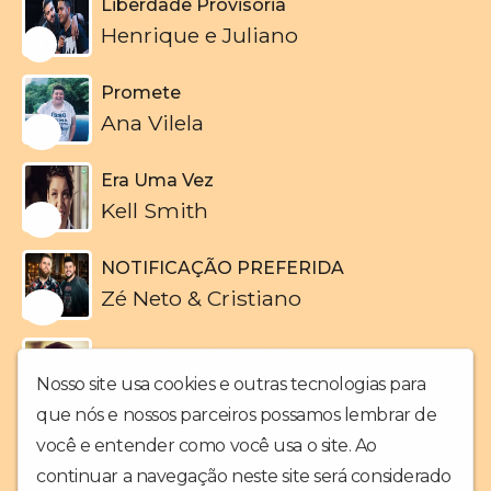
Liberdade Provisória
Henrique e Juliano
1
Promete
Ana Vilela
2
Era Uma Vez
Kell Smith
3
NOTIFICAÇÃO PREFERIDA
Zé Neto & Cristiano
4
Todo Mundo Vai Sofrer
Marília Mendonça
Nosso site usa cookies e outras tecnologias para
5
que nós e nossos parceiros possamos lembrar de
você e entender como você usa o site. Ao
continuar a navegação neste site será considerado